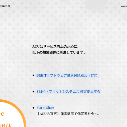
ACUはサービス向上のために、
以下の加盟団体に所属しています。
関東ITソフトウェア健康保険組合（ITS）
SBIベネフィットシステムズ 確定拠出年金
Fun to Share
【ACUの宣言】節電徹底で低炭素社会へ。