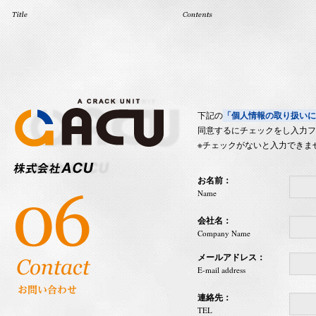
下記の
「個人情報の取り扱いに
同意するにチェックをし入力フ
※チェックがないと入力できま
お名前：
Name
会社名：
Company Name
メールアドレス：
E-mail address
連絡先：
TEL